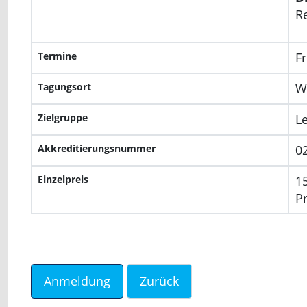
R
Termine
Fr
Tagungsort
W
Zielgruppe
L
Akkreditierungsnummer
0
Einzelpreis
1
Pr
Anmeldung
Zurück